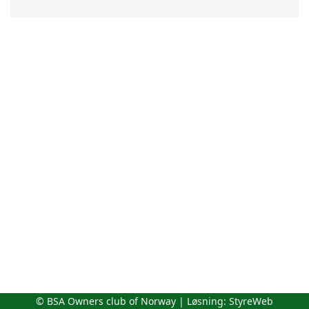
© BSA Owners club of Norway | Løsning:
StyreWeb